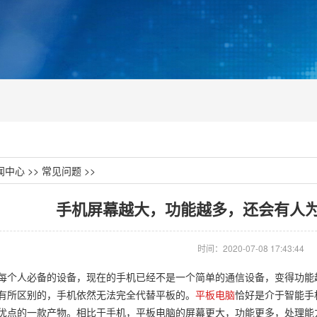
闻中心
>>
常见问题
>>
手机屏幕越大，功能越多，还会有人
时间：2020-07-08 17:43:44
每个人必备的设备，现在的手机已经不是一个简单的通信设备，变得功能
有所区别的，手机依然无法完全代替平板的。
平板电脑
恰好是介于智能手
优点的一款产物。相比于手机，平板电脑的屏幕更大，功能更多，处理能