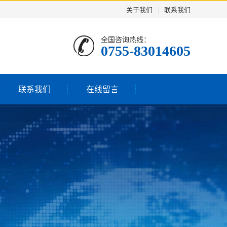
关于我们
|
联系我们
全国咨询热线：
0755-83014605
联系我们
在线留言