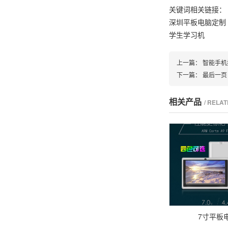
关键词相关链接：
深圳平板电脑定制
学生学习机
上一篇：
智能手机
下一篇：
最后一页
相关产品
/ RELA
7寸平板