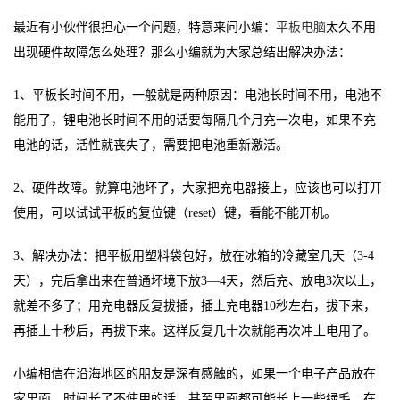
最近有小伙伴很担心一个问题，特意来问小编：
平板电脑
太久不用
出现硬件故障怎么处理？那么小编就为大家总结出解决办法：
1、平板长时间不用，一般就是两种原因
：
电池长时间不用，电池不
能用了，锂电池长时间不用的话要每隔几个月充一次电，如果不
充
电池的
话，
活性就丧失了，需要把电池重新激活。
2、硬件故障。就算电池坏了，
大家
把充电器接上，应该也可以打开
使用，可以试试平板的复位键（
reset）键，看能不能开机。
3、解决办法：把平板用塑料袋包好，放在冰箱的冷藏室几天（3-4
天），完后拿出来在普通坏境下放3—4天，然后充、放电3次以上，
就差不多了；用充电器反复拔插，插上充电器10秒左右，拔下来，
再插上十秒后，再拔下来。这样反复几十次就能再次冲上电用了。
小编
相信在沿海地区的朋友是深有感触的，如果一个电子产品放在
家里面，时间长了不使用的话，甚至里面都可能长上一些绿毛。在