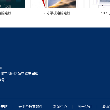
电脑定制
8寸平板电脑定制
10.
m
街道三围社区航空路丰润楼
4号-1
板电脑
|
云平台教育软件
|
新闻中心
|
关于我们
|
联系