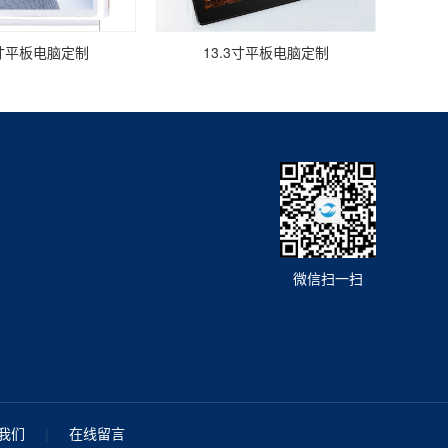
1寸平板电脑定制
13.3寸平板电脑定制
微信扫一扫
我们
|
在线留言