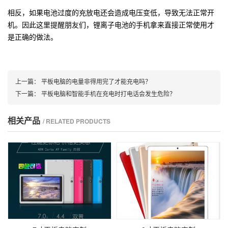
相反，如果电池过度的充放电还会造成电压变低，导致无法正常开
机。因此这里提醒朋友们，锂离子电池的手机拿来直接正常使用才
是正确的做法。
上一篇：
平板电脑的电量非得用完了才能充电吗？
下一篇：
平板电脑和智能手机在充电时打电话会发生危险？
相关产品
/ RELATED PRODUCTS