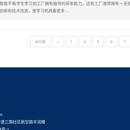
智能平板学生学习机工厂拥有独特的研发能力。这些工厂通常拥有一支
创新和技术改进，使学习机具备更多 ...
450条
<
1
4
5
6
7
m
街道三围社区航空路丰润楼
4号-1